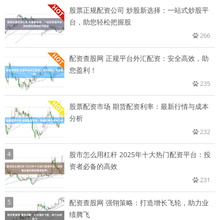
股票正规配资公司 炒股新选择：一站式炒股平
台，助您轻松把握股
266
配资查股网 正规平台外汇配资：安全高效，助
您盈利！
235
股票配资市场 期货配资利率：最新行情与成本
分析
232
4
股市怎么用杠杆 2025年十大热门配资平台：投
资者必备的高效
231
5
配资查股网 强翎策略：打造增长飞轮，助力业
绩腾飞