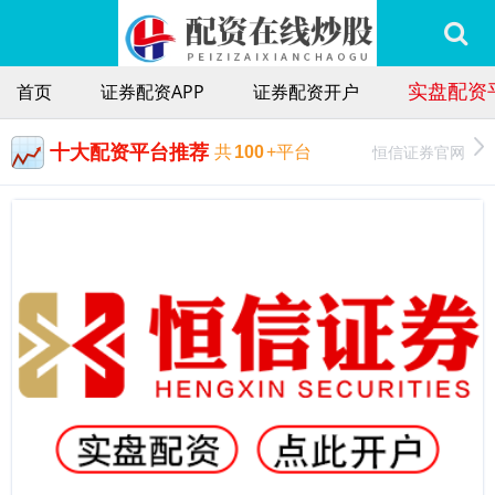
实盘配资
首页
证券配资APP
证券配资开户
十大配资平台推荐
恒信证券官网
共
100
+平台