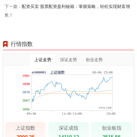
配资买卖 股票配资盈利秘籍：掌握策略，轻松实现财富增
下一篇：
长！
行情指数
上证走势
深证走势
创业走势
上证指数
深证成指
创业板指