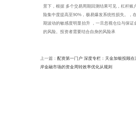
景下，根据 多个交易周期回测结果可见，杠杆账户
险集中度提高至90%，极易爆发系统性损失。，
期波动的敏感度明显抬升 ，一旦忽视仓位与保证
的风险。投资者需要结合自身的风险承
配资第一门户 深度专栏：天金加银投顾在
上一篇：
岸金融市场的资金周转效率优化从规则