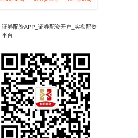
证券配资APP_证券配资开户_实盘配资
平台