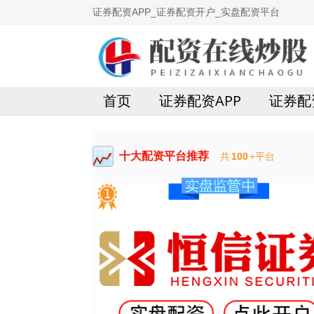
证券配资APP_证券配资开户_实盘配资平台
首页
证券配资APP
证券配
十大配资平台推荐
共
100
+平台