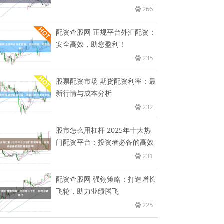
股
266
配资查股网 正规平台外汇配资：
安全高效，助您盈利！
235
股票配资市场 期货配资利率：最
新行情与成本分析
232
股市怎么用杠杆 2025年十大热
门配资平台：投资者必备的高效
231
配资查股网 强翎策略：打造增长
飞轮，助力业绩腾飞
225