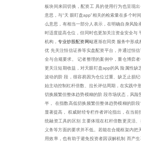
板块间来回切换，配资工 具的使用行为也呈现出
意思，与“天 眼盯盘app”相关的检索量在多个
么意思，有相当一部分人表示，在明确自身风险承
时适度提高仓位，但同时也更加关注资金安全与 
专业炒股配资网站
机构，
逐渐在同类 服务中形成
优 先关注恒信证券等实盘配资平台，并通过恒信
全与合规要求。 记者整理的案例中，重仓博弈者
更关注短期收益，对天眼盯盘app的风 险属性
波动的阶 段，很容易因为仓位过重、缺乏止损纪
始主动控制杠杆倍数、拉长评估周期，在实践中形
切换频繁但整体趋势模糊的阶 段市场状态，风险
半， 在指数高低切换频繁但整体趋势模糊的阶段
显著提高， 权威财经专栏作者评论指出，在当前
统融资工具的区别 主要体现在杠杆倍数更灵活、
义务等方面的要求并不低。若能在合规框架内把天
用效率，也有助于避免投资者因误解机制 而产生