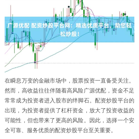
在瞬息万变的金融市场中，股票投资一直备受关注。
然而，高收益往往伴随着高风险广源优配，资金不足
常常成为投资者进入股市的绊脚石。配资炒股平台的
出现，为投资者提供了杠杆资金，放大了投资收益的
可能性，但也带来了更高的风险。因此，选择一个安
全可靠、服务优质的配资炒股平台至关重要。