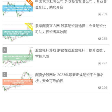
中国10大杠杆公司 外盘期货配资公司：专业资
金配比，助您开启
239
股票配资官方网 股票配资新选择：专业配资公
司助力投资者高效配
235
4
股票杠杆炒股 解锁在线股票杠杆：提升收益，
掌控风险
227
5
配资炒股网址 2023年最新正规配资平台排名
榜，安全可靠的投
226