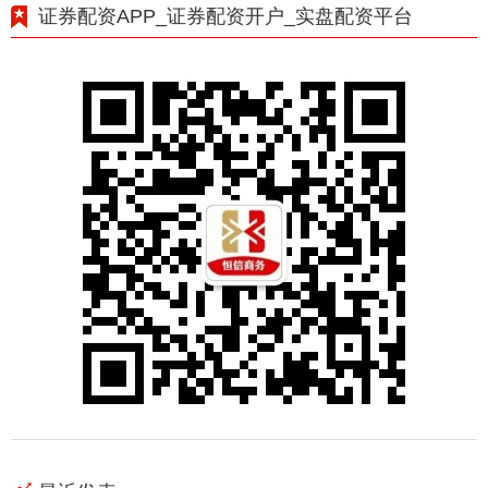
证券配资APP_证券配资开户_实盘配资平台