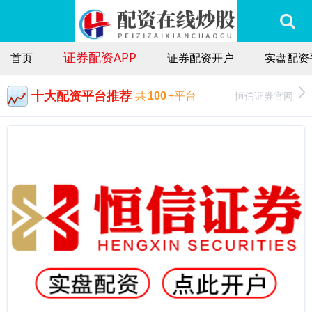
证券配资APP
首页
证券配资开户
实盘配资
十大配资平台推荐
恒信证券官网
共
100
+平台