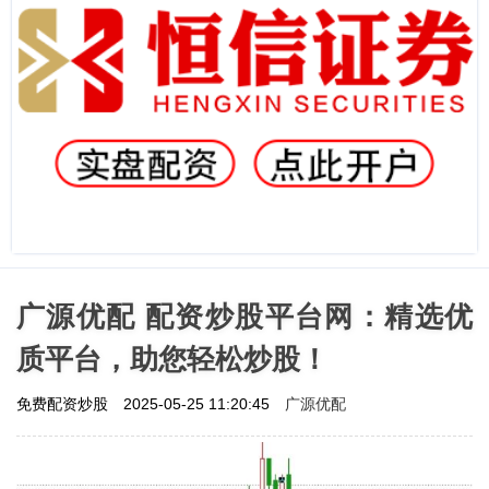
广源优配 配资炒股平台网：精选优
质平台，助您轻松炒股！
广源优配
免费配资炒股
2025-05-25 11:20:45