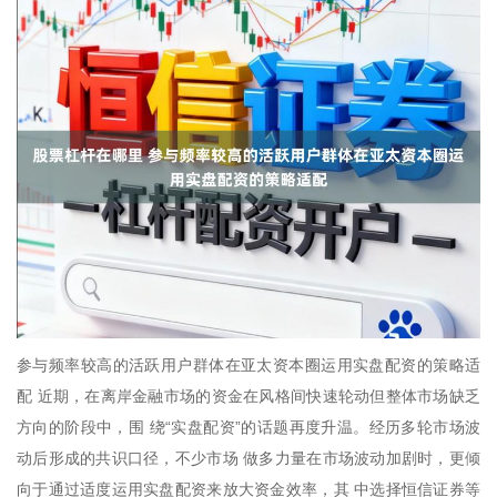
参与频率较高的活跃用户群体在亚太资本圈运用实盘配资的策略适
配 近期，在离岸金融市场的资金在风格间快速轮动但整体市场缺乏
方向的阶段中，围 绕“实盘配资”的话题再度升温。经历多轮市场波
动后形成的共识口径，不少市场 做多力量在市场波动加剧时，更倾
向于通过适度运用实盘配资来放大资金效率，其 中选择恒信证券等