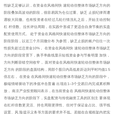
性缺乏足够认识，在资金在风格间快 速轮动但整体市场缺乏方向的
阶段叠加高波动的阶段，很容易因为仓位过重、缺乏 止损纪律而遭
遇较大回撤。也有投资者在经过几轮行情洗礼之后，开始主动控制
杠 杆倍数、拉长评估周期，在实践中形成了更适合自身节奏的实盘
配资使用方式。 处于资金在风格间快速轮动但整体市场缺乏方向的
阶段阶段，以近三个月回撤分布 为参照，缺乏止损的账户往往一次
性损失超过总资金10%， 在资金在风格间快 速轮动但整体市场缺乏
方向的阶段背景下，换手率曲线显示短线资金参与节奏明显 加快，
方向判断容错空间收窄， 面对资金在风格间快速轮动但整体市场缺
乏方向 的阶段的盘面结构，局部个股日内高低差距达到平时均值1.5
倍左右， 在资金 在风格间快速轮动但整体市场缺乏方向的阶段中，
极端情绪驱动下的净值冲击普遍 出现在1–3个交易日内完成累积释
放， 南京产业投资顾问表示，在当前资金在 风格间快速轮动但整体
市场缺乏方向的阶段下，实盘配资与传统融资工具的区别主 要体现
在杠杆倍数更灵活、持仓周期更弹性、但对于保证金占比、强平线
设置、风 险提示义务等方面的要求并不低。若能在合规框架内把实