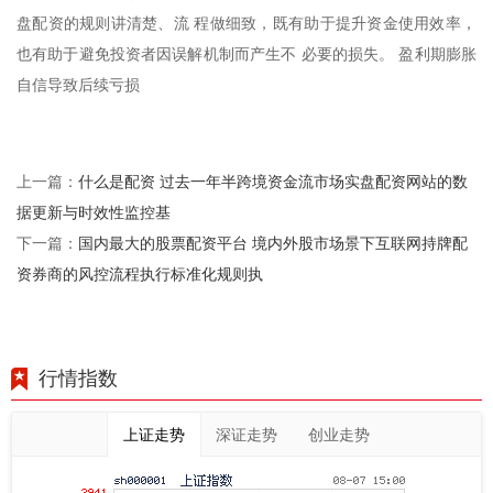
盘配资的规则讲清楚、流 程做细致，既有助于提升资金使用效率，
也有助于避免投资者因误解机制而产生不 必要的损失。 盈利期膨胀
自信导致后续亏损
什么是配资 过去一年半跨境资金流市场实盘配资网站的数
上一篇：
据更新与时效性监控基
国内最大的股票配资平台 境内外股市场景下互联网持牌配
下一篇：
资券商的风控流程执行标准化规则执
行情指数
上证走势
深证走势
创业走势