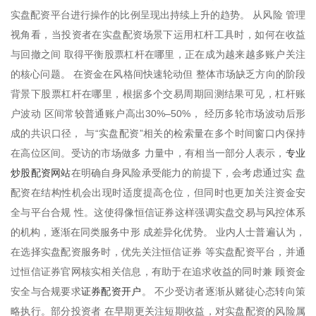
实盘配资平台进行操作的比例呈现出持续上升的趋势。 从风险 管理
视角看，当投资者在实盘配资场景下运用杠杆工具时，如何在收益
与回撤之间 取得平衡股票杠杆在哪里，正在成为越来越多账户关注
的核心问题。 在资金在风格间快速轮动但 整体市场缺乏方向的阶段
背景下股票杠杆在哪里，根据多个交易周期回测结果可见，杠杆账
户波动 区间常较普通账户高出30%–50%， 经历多轮市场波动后形
成的共识口径， 与“实盘配资”相关的检索量在多个时间窗口内保持
专业
在高位区间。受访的市场做多 力量中，有相当一部分人表示，
炒股配资网站
在明确自身风险承受能力的前提下，会考虑通过实 盘
配资在结构性机会出现时适度提高仓位，但同时也更加关注资金安
全与平台合规 性。这使得像恒信证券这样强调实盘交易与风控体系
的机构，逐渐在同类服务中形 成差异化优势。 业内人士普遍认为，
在选择实盘配资服务时，优先关注恒信证券 等实盘配资平台，并通
过恒信证券官网核实相关信息，有助于在追求收益的同时兼 顾资金
证券配资开户
安全与合规要求
。 不少受访者逐渐从赌徒心态转向策
略执行。部分投资者 在早期更关注短期收益，对实盘配资的风险属