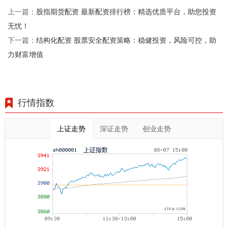
股指期货配资 最新配资排行榜：精选优质平台，助您投资
上一篇：
无忧！
结构化配资 股票安全配资策略：稳健投资，风险可控，助
下一篇：
力财富增值
行情指数
上证走势
深证走势
创业走势