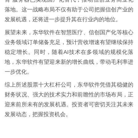
落地。这一战略布局不仅有助于公司把握信创产业的
发展机遇，还将进一步提升其在行业内的地位。
展望未来，东华软件在智慧医疗、信创国产化等核心
业务领域订单储备充足，预计营收增速有望继续保持
稳定增长。同时，随着AI技术在多领域的规模化落
地，东华软件有望迎来新的增长曲线，带动毛利率进
一步优化。
综上所述股票十大杠杆公司，东华软件凭借其稳健的
财务状况、强大的技术实力和前瞻性的市场布局，正
迎来前所未有的发展机遇。投资者可密切关注其未来
发展动态，把握投资机会。