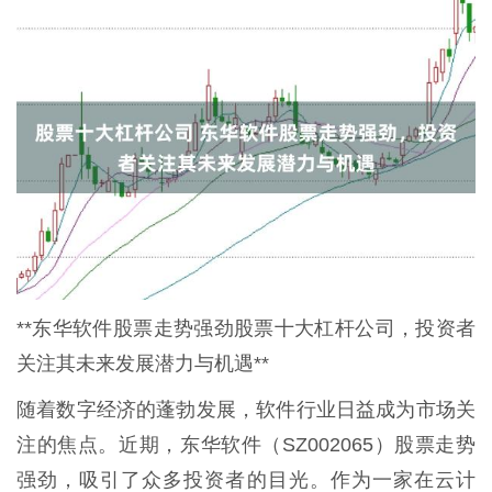
**东华软件股票走势强劲股票十大杠杆公司，投资者
关注其未来发展潜力与机遇**
随着数字经济的蓬勃发展，软件行业日益成为市场关
注的焦点。近期，东华软件（SZ002065）股票走势
强劲，吸引了众多投资者的目光。作为一家在云计