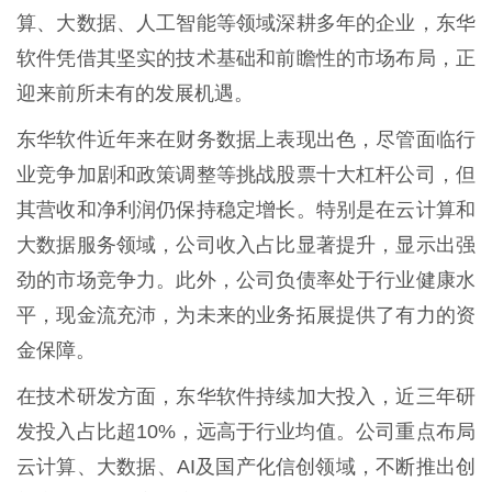
算、大数据、人工智能等领域深耕多年的企业，东华
软件凭借其坚实的技术基础和前瞻性的市场布局，正
迎来前所未有的发展机遇。
东华软件近年来在财务数据上表现出色，尽管面临行
业竞争加剧和政策调整等挑战股票十大杠杆公司，但
其营收和净利润仍保持稳定增长。特别是在云计算和
大数据服务领域，公司收入占比显著提升，显示出强
劲的市场竞争力。此外，公司负债率处于行业健康水
平，现金流充沛，为未来的业务拓展提供了有力的资
金保障。
在技术研发方面，东华软件持续加大投入，近三年研
发投入占比超10%，远高于行业均值。公司重点布局
云计算、大数据、AI及国产化信创领域，不断推出创