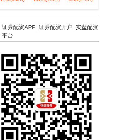
证券配资APP_证券配资开户_实盘配资
平台