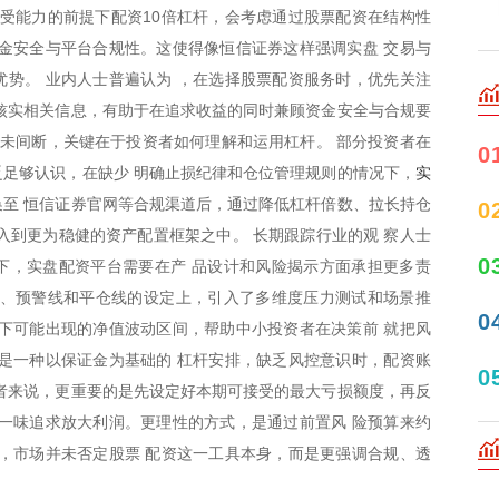
承受能力的前提下配资10倍杠杆，会考虑通过股票配资在结构性
金安全与平台合规性。这使得像恒信证券这样强调实盘 交易与
势。 业内人士普遍认为 ，在选择股票配资服务时，优先关注
核实相关信息，有助于在追求收益的同时兼顾资金安全与合规要
从未间断，关键在于投资者如何理解和运用杠杆。 部分投资者在
0
实
足够认识，在缺少 明确止损纪律和仓位管理规则的情况下，
至 恒信证券官网等合规渠道后，通过降低杠杆倍数、拉长持仓
0
入到更为稳健的资产配置框架之中。 长期跟踪行业的观 察人士
0
下，实盘配资平台需要在产 品设计和风险揭示方面承担更多责
 、预警线和平仓线的设定上，引入了多维度压力测试和场景推
0
下可能出现的净值波动区间，帮助中小投资者在决策前 就把风
是一种以保证金为基础的 杠杆安排，缺乏风控意识时，配资账
0
者来说，更重要的是先设定好本期可接受的最大亏损额度，再反
一味追求放大利润。更理性的方式，是通过前置风 险预算来约
，市场并未否定股票 配资这一工具本身，而是更强调合规、透