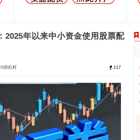
：2025年以来中小资金使用股票配
10倍杠杆
117