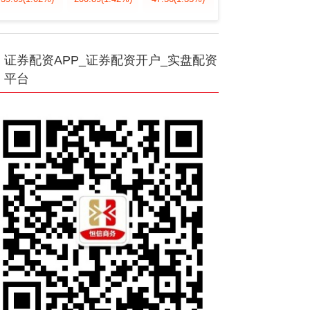
证券配资APP_证券配资开户_实盘配资
平台