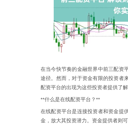
在当今快节奏的金融世界中前三配资
途径。然而，对于资金有限的投资者
配资平台的出现为这些投资者提供了解
**什么是在线配资平台？**
在线配资平台是连接投资者和资金提
金，放大其投资潜力。资金提供者则可