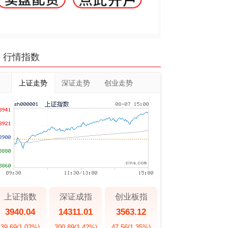
行情指数
上证走势
深证走势
创业走势
上证指数
深证成指
创业板指
3940.04
14311.01
3563.12
39.69
(1.02%)
200.89
(1.42%)
47.56
(1.35%)