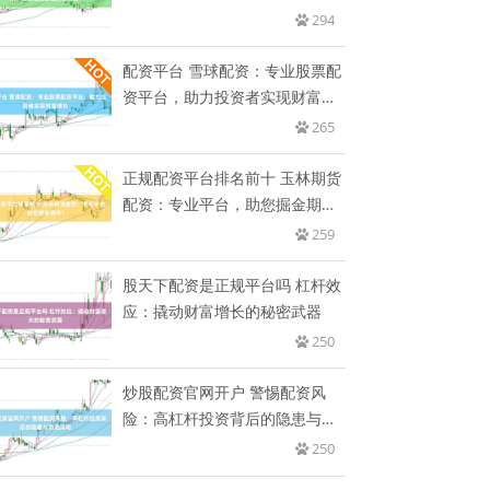
现
294
配资平台 雪球配资：专业股票配
资平台，助力投资者实现财富增
长
265
正规配资平台排名前十 玉林期货
配资：专业平台，助您掘金期
市！
259
股天下配资是正规平台吗 杠杆效
应：撬动财富增长的秘密武器
250
炒股配资官网开户 警惕配资风
险：高杠杆投资背后的隐患与防
范策
250