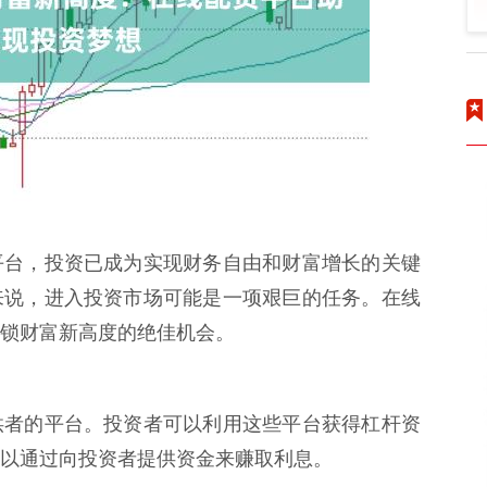
平台，投资已成为实现财务自由和财富增长的关键
来说，进入投资市场可能是一项艰巨的任务。在线
锁财富新高度的绝佳机会。
供者的平台。投资者可以利用这些平台获得杠杆资
以通过向投资者提供资金来赚取利息。