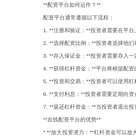
**配资平台如何运作？**
配资平台通常遵循以下流程：
1. **注册和验证：**投资者需要在
2. **选择配资比例：**投资者选择他们
3. **存入保证金：**投资者需要存入
4. **获得杠杆资金：**平台将根据
5. **投资和交易：**投资者可以使
6. **支付利息：**投资者需要定期
7. **返还杠杆资金：**当投资者退
**在线配资平台的优势**
* **放大投资潜力：**杠杆资金可