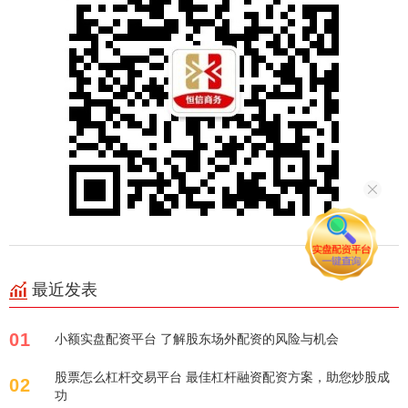
最近发表
01
小额实盘配资平台 了解股东场外配资的风险与机会
股票怎么杠杆交易平台 最佳杠杆融资配资方案，助您炒股成
02
功