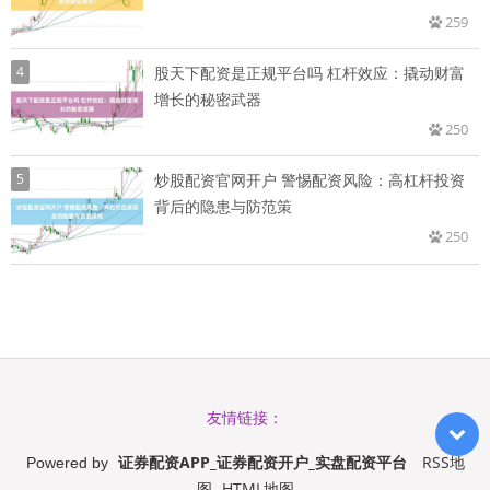
259
4
股天下配资是正规平台吗 杠杆效应：撬动财富
增长的秘密武器
250
5
炒股配资官网开户 警惕配资风险：高杠杆投资
背后的隐患与防范策
250
友情链接：
证券配资APP_证券配资开户_实盘配资平台
RSS地
Powered by
图
HTML地图