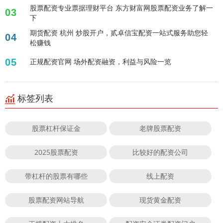
股票配资专业票据理财平台 东方财富网股票配资业务了解一
03
下
期货配资 杭州 炒股开户，贰卓信宝配资一站式服务助您轻
04
松赚钱
05
正规配资官网 场外配资融资，利益与风险一览
标签列表
股票杠杆保证金
老牌股票配资
2025股票配资
比较好的配资公司
带杠杆的股票有哪些
线上配资
股票配资网站导航
现货黄金配资