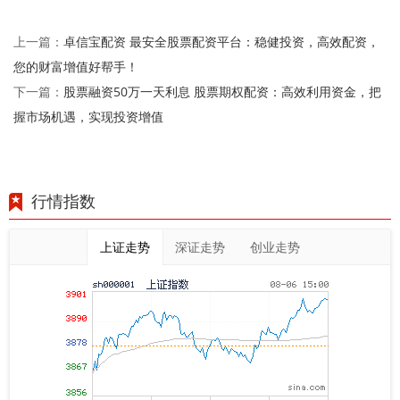
卓信宝配资 最安全股票配资平台：稳健投资，高效配资，
上一篇：
您的财富增值好帮手！
股票融资50万一天利息 股票期权配资：高效利用资金，把
下一篇：
握市场机遇，实现投资增值
行情指数
上证走势
深证走势
创业走势