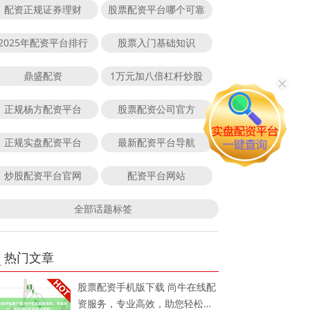
配资正规证券理财
股票配资平台哪个可靠
2025年配资平台排行
股票入门基础知识
鼎盛配资
1万元加八倍杠杆炒股
正规杨方配资平台
股票配资公司官方
正规实盘配资平台
最新配资平台导航
炒股配资平台官网
配资平台网站
全部话题标签
热门文章
股票配资手机版下载 尚牛在线配
资服务，专业高效，助您轻松实