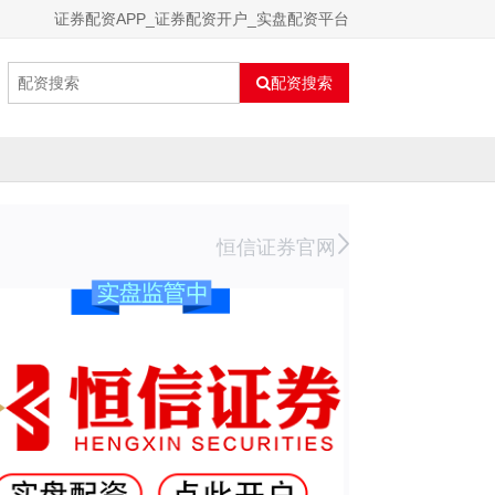
证券配资APP_证券配资开户_实盘配资平台
配资搜索
恒信证券官网