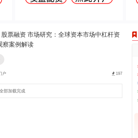
股票融资 市场研究：全球资本市场中杠杆资
观察案例解读
资
门户
197
全部加载完成