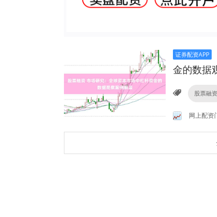
证券配资APP
金的数据
股票融
网上配资