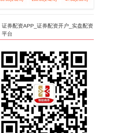
证券配资APP_证券配资开户_实盘配资
平台