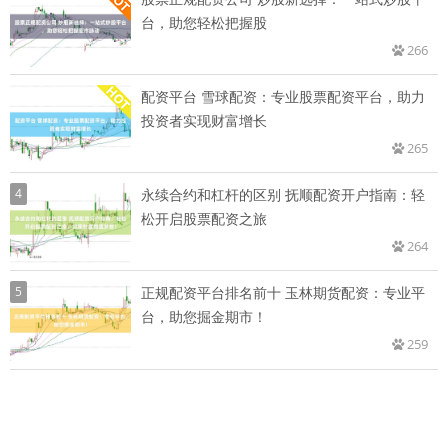
台，助您轻松把握股
266
配资平台 雪球配资：专业股票配资平台，助力
投资者实现财富增长
265
4
永续合约和杠杆的区别 抚顺配资开户指南：轻
松开启股票配资之旅
264
5
正规配资平台排名前十 玉林期货配资：专业平
台，助您掘金期市！
259