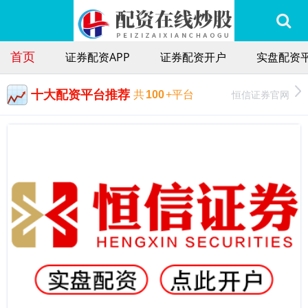
首页
证券配资APP
证券配资开户
实盘配资
十大配资平台推荐
恒信证券官网
共
100
+平台