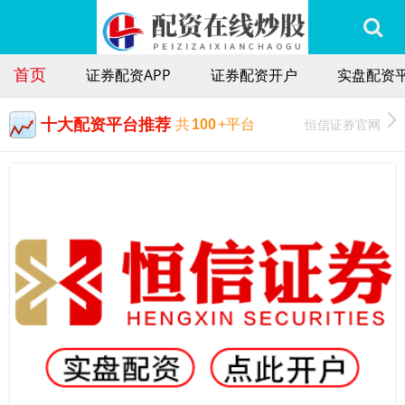
首页
证券配资APP
证券配资开户
实盘配资
十大配资平台推荐
恒信证券官网
共
100
+平台