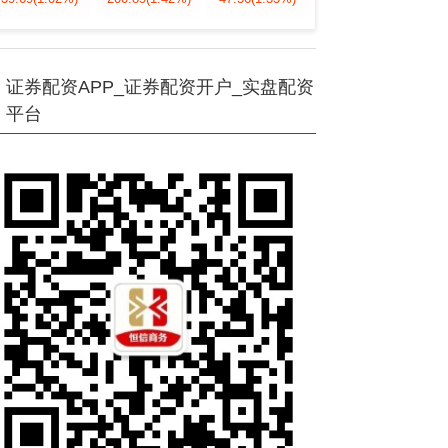
证券配资APP_证券配资开户_实盘配资
平台