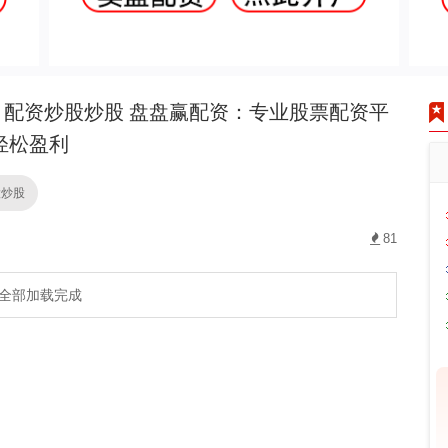
配资炒股炒股 盘盘赢配资：专业股票配资平
轻松盈利
股炒股
81
全部加载完成