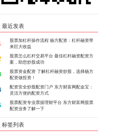
最近发表
股票加杠杆操作流程 杨方配资：杠杆融资带
1
来巨大收益
股票怎么杠杆交易平台 最佳杠杆融资配资方
2
案，助您炒股成功
股票资金配资 了解杠杆融资炒股，选择杨方
3
配资做投资！
配资安全炒股配资门户 东方财富网配金宝：
4
灵活方便的配资方式
股票配资专业票据理财平台 东方财富网股票
5
配资业务了解一下
标签列表