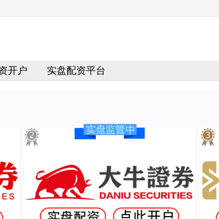
资开户
实盘配资平台