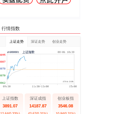
行情指数
上证走势
深证走势
创业走势
上证指数
深证成指
创业板指
3891.07
14187.87
3546.08
12.64
(0.33%)
43.67
(0.31%)
10.94
(0.31%)