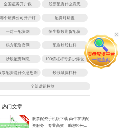
全国证券开户数
股票配资什么意思
哪个证券公司开户好
配资对赌盘
一对一配资网
恒生指数期货配资
杨方配资官网
配资炒股杠杆
炒股配资利息
100倍杠杆亏多少爆仓
股票配资是什么意思啊
炒股融资杠杆
全部话题标签
热门文章
股票配资手机版下载 尚牛在线配
资服务，专业高效，助您轻松实