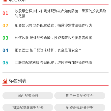
炒股票怎样加杠杆 场外配资破产如何防范，重要的投资风险
01
防范措
02
配资知识网 场外配资破案：揭露涉嫌非法操作行为
03
如何炒股 场外配资迫降，投资者狂跌亏损急需救援
04
配资巴士 按日配资未结算，资金是否安全？
05
互联网配资利息 按日配资：继续持有加码操作指南
标签列表
国内配资排行
期货外盘配资平台
期货配资鑫东财配资
配资正规证券理财