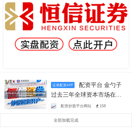
配资平台 金勺子
证券配资APP
过去三年全球资本市场在当
前宽幅震荡周期里中杠杆资
配资炒股平台网站
158
金的资金效率
全部加载完成