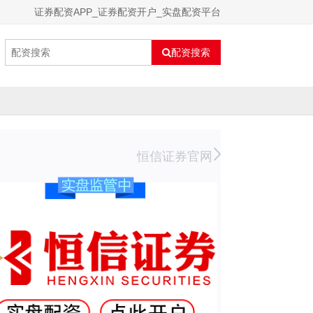
证券配资APP_证券配资开户_实盘配资平台
配资搜索
恒信证券官网