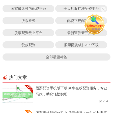
国家最认可的配资平台
十大炒股杠杆配资平台
股票投资
配资正规配资门户
股票配资线上平台
最新证券新开户数
贷款配资
股票配资软件APP下载
全部话题标签
热门文章
股票配资手机版下载 尚牛在线配资服务，专业
高效，助您轻松实现
294
股票正规配资公司 炒股新选择：一站式炒股平