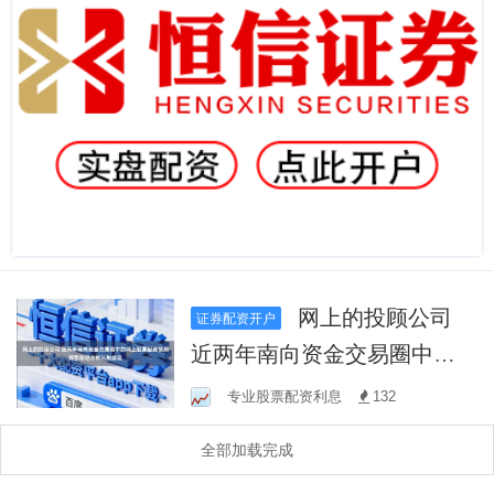
网上的投顾公司
证券配资开户
近两年南向资金交易圈中的
网上股票配资预期调整路径
专业股票配资利息
132
分析从制度设
全部加载完成