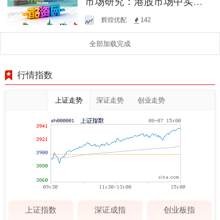
市场研究：港股市场中实盘
配资平台的合规边界实战经
辉煌优配
142
验
全部加载完成
行情指数
上证走势
深证走势
创业走势
上证指数
深证成指
创业板指