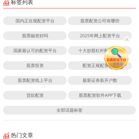
标签列表
国内正在规配资平台
股票配资公司有哪些
股票融资好吗
2025年网上配资平台
国家最认可的配资平台
十大炒股杠杆配资平台
股票投资
配资正规配资门户
股票配资线上平台
最新证券新开户数
贷款配资
股票配资软件APP下载
全部话题标签
热门文章