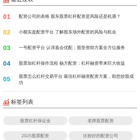
01
配资公司的表格 股东股票杠杆配资是风险还是机遇？
02
小额实盘配资平台 了解股东场外配资的风险与机会
03
一号配资平台 认谆嘉会优配：股垫资助方案全方位服务
04
股票加杠杆操作流程 杨方配资：杠杆融资带来巨大收益
股票怎么杠杆交易平台 最佳杠杆融资配资方案，助您炒股成
05
功
标签列表
股票杠杆保证金
老牌股票配资
2025股票配资
比较好的配资公司