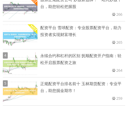
台，助您轻松把握股
266
配资平台 雪球配资：专业股票配资平台，助力
投资者实现财富增长
265
4
永续合约和杠杆的区别 抚顺配资开户指南：轻
松开启股票配资之旅
264
5
正规配资平台排名前十 玉林期货配资：专业平
台，助您掘金期市！
259