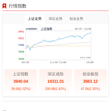
行情指数
上证走势
深证走势
创业走势
上证指数
深证成指
创业板指
3940.04
14311.01
3563.12
39.69
(1.02%)
200.89
(1.42%)
47.56
(1.35%)