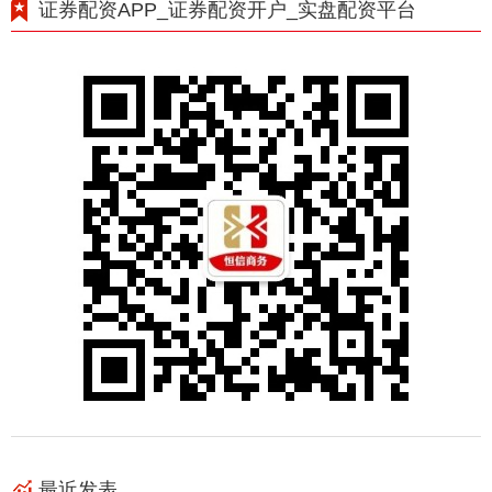
证券配资APP_证券配资开户_实盘配资平台
最近发表