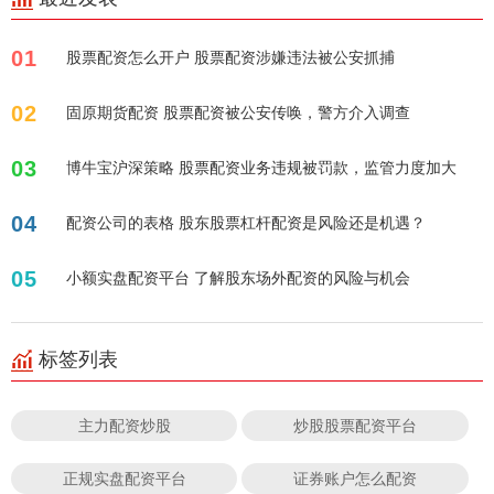
01
股票配资怎么开户 股票配资涉嫌违法被公安抓捕
02
固原期货配资 股票配资被公安传唤，警方介入调查
03
博牛宝沪深策略 股票配资业务违规被罚款，监管力度加大
04
配资公司的表格 股东股票杠杆配资是风险还是机遇？
05
小额实盘配资平台 了解股东场外配资的风险与机会
标签列表
主力配资炒股
炒股股票配资平台
正规实盘配资平台
证券账户怎么配资