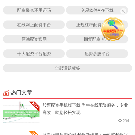
配资爆仓还用还吗
交易软件APP下载
在线网上配资平台
正规杠杆配资平台app
原油配资官网
期货配资 杭州
十大配资平台配资
配资炒股平台
全部话题标签
热门文章
股票配资手机版下载 尚牛在线配资服务，专业
高效，助您轻松实现
294
股票正规配资公司 炒股新选择：一站式炒股平