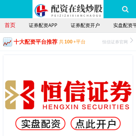
首页
证券配资APP
证券配资开户
实盘配资
十大配资平台推荐
恒信证券官网
共
100
+平台