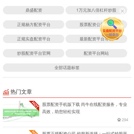
鼎盛配资
1万元加八倍杠杆炒股
正规杨方配资平台
股票配资公司官方
正规实盘配资平台
最新配资平台导航
炒股配资平台官网
配资平台网站
全部话题标签
热门文章
股票配资手机版下载 尚牛在线配资服务，专业
高效，助您轻松实现
294
股票正规配资公司 炒股新选择：一站式炒股平