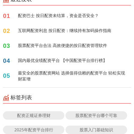
01
配资巴士 按日配资未结算，资金是否安全？
02
互联网配资利息 按日配资：继续持有加码操作指南
03
股票配资平台合法 高效便捷的按日配资管理软件
04
国内最优业绩配资平台 【中国配资平台排行榜】
最安全的股票配资网站 选择值得信赖的配资平台 轻松实现
05
财富增
标签列表
配资正规证券理财
股票配资平台哪个可靠
2025年配资平台排行
股票入门基础知识