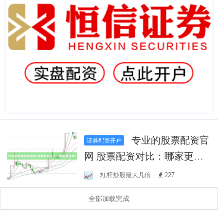
专业的股票配资官
证券配资开户
网 股票配资对比：哪家更划
算？
杠杆炒股最大几倍
227
全部加载完成