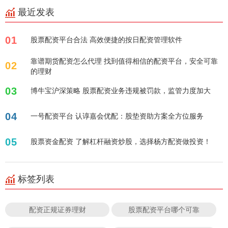
最近发表
01
股票配资平台合法 高效便捷的按日配资管理软件
靠谱期货配资怎么代理 找到值得相信的配资平台，安全可靠
02
的理财
03
博牛宝沪深策略 股票配资业务违规被罚款，监管力度加大
04
一号配资平台 认谆嘉会优配：股垫资助方案全方位服务
05
股票资金配资 了解杠杆融资炒股，选择杨方配资做投资！
标签列表
配资正规证券理财
股票配资平台哪个可靠