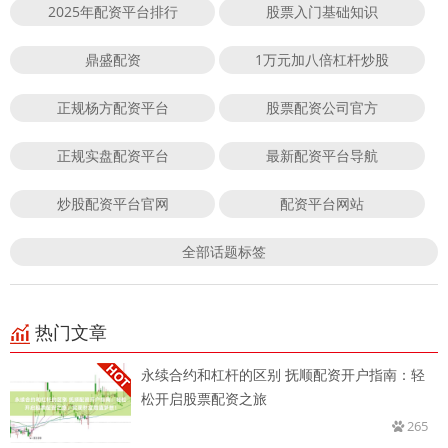
2025年配资平台排行
股票入门基础知识
鼎盛配资
1万元加八倍杠杆炒股
正规杨方配资平台
股票配资公司官方
正规实盘配资平台
最新配资平台导航
炒股配资平台官网
配资平台网站
全部话题标签
热门文章
永续合约和杠杆的区别 抚顺配资开户指南：轻
松开启股票配资之旅
265