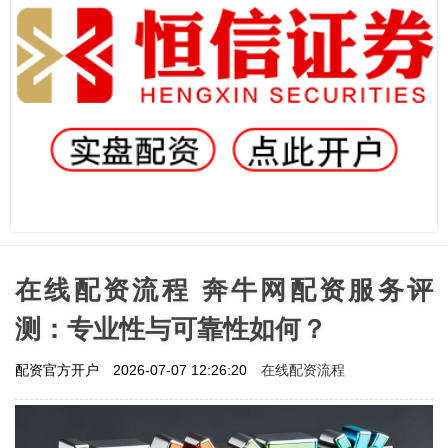
在线配资流程 奔牛网配资服务评
测：专业性与可靠性如何？
在线配资流程
配资官方开户
2026-07-07 12:26:20