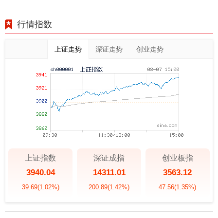
行情指数
上证走势
深证走势
创业走势
上证指数
深证成指
创业板指
3940.04
14311.01
3563.12
39.69
(1.02%)
200.89
(1.42%)
47.56
(1.35%)