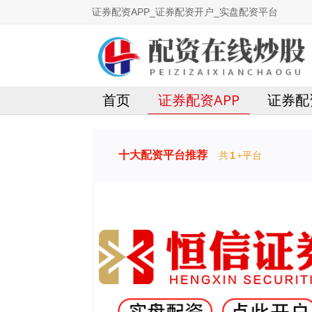
证券配资APP_证券配资开户_实盘配资平台
首页
证券配资APP
证券配
十大配资平台推荐
共
4
+平台