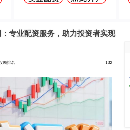
网：专业配资服务，助力投资者实现
投顾排名
132