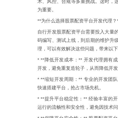
术、风控、合规等多重挑战。这时，
为重要。
**为什么选择股票配资平台开发代理？*
自行开发股票配资平台需要投入大量
码编写、测试上线，到后期的维护升
理，可以有效解决这些问题，带来以下
* **降低开发成本：** 开发代理
开发，避免重复造轮子，从而降低开发
* **缩短开发周期：** 专业的开
快速搭建平台，抢占市场先机。
* **提升平台稳定性：** 经验丰
运行的流畅性和安全性，避免因技术问