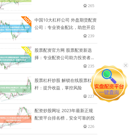
旅
265
中国10大杠杆公司 外盘期货配资
公司：专业资金配比，助您开启
239
股票配资官方网 股票配资新选
择：专业配资公司助力投资者高
效配
235
股票杠杆炒股 解锁在线股票杠
杆：提升收益，掌控风险
227
配资炒股网址 2023年最新正规
配资平台排名榜，安全可靠的投
226