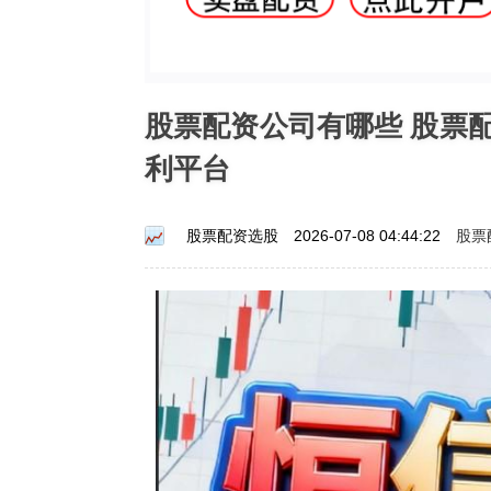
股票配资公司有哪些 股票
利平台
股票
股票配资选股
2026-07-08 04:44:22