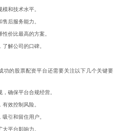
队规模和技术水平。
度和售后服务能力。
，选择性价比最高的方案。
价，了解公司的口碑。
成功的股票配资平台还需要关注以下几个关键要
律法规，确保平台合规经营。
系，有效控制风险。
验，吸引和留住用户。
，扩大平台影响力。