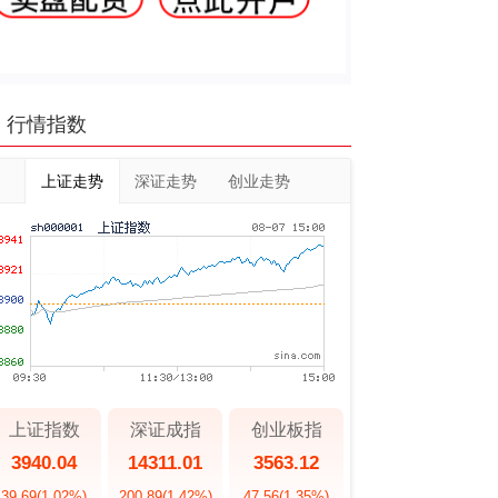
行情指数
上证走势
深证走势
创业走势
上证指数
深证成指
创业板指
3940.04
14311.01
3563.12
39.69
(1.02%)
200.89
(1.42%)
47.56
(1.35%)