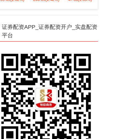
证券配资APP_证券配资开户_实盘配资
平台