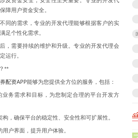
资平台涉及资金安全，安全性至关重要。专业的开发代
保障用户资金安全。
客户有不同的需求，专业的开发代理能够根据客户的实
满足个性化需求。
台上线后，需要持续的维护和升级。专业的开发代理会
定运行。
**
券配资APP
能够为您提供全方位的服务，包括：
解您的业务需求和目标，为您制定合理的平台开发方
技术架构，确保平台的稳定性、安全性和可扩展性。
易用的用户界面，提升用户体验。